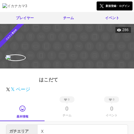
新規登録・ログイン
プレイヤー
チーム
イベント
286
スカウト受付中
はこだて
𝕏 ページ
0
0
0
0
チーム
イベント
基本情報
ガチエリア
X