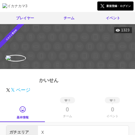
新規登録・ログイン
プレイヤー
チーム
イベント
1323
スカウト受付中
かいせん
𝕏 ページ
0
0
0
0
チーム
イベント
基本情報
ガチエリア
X