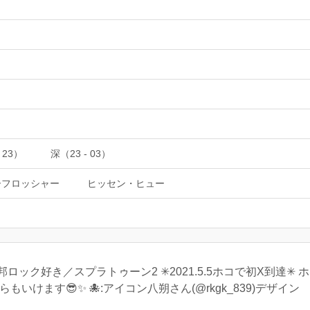
 23）
深（23 - 03）
ーフロッシャー
ヒッセン・ヒュー
ック好き／スプラトゥーン2 ✳︎2021.5.5ホコで初X到達✳︎
いけます😎✨ 🐙:アイコン八朔さん(@rkgk_839)デザイン