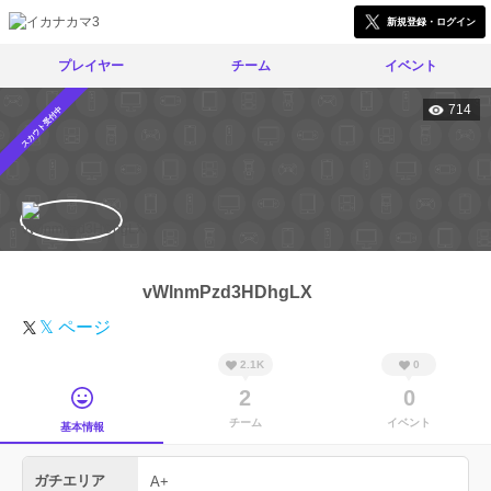
新規登録・ログイン
プレイヤー
チーム
イベント
714
スカウト受付中
vWlnmPzd3HDhgLX
𝕏 ページ
2.1K
0
2
0
チーム
イベント
基本情報
ガチエリア
A+