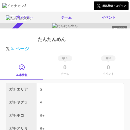
新規登録・ログイン
プレイヤー
チーム
イベント
369
スカウト受付中
たんたんめん
𝕏 ページ
0
0
0
0
チーム
イベント
基本情報
ガチエリア
S
ガチヤグラ
A-
ガチホコ
B+
ガチアサリ
B+