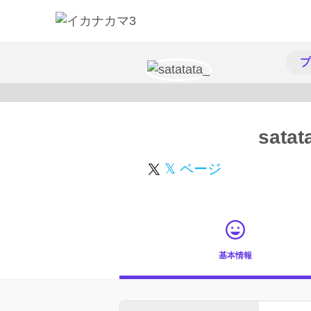
プ
satat
𝕏 ページ
基本情報