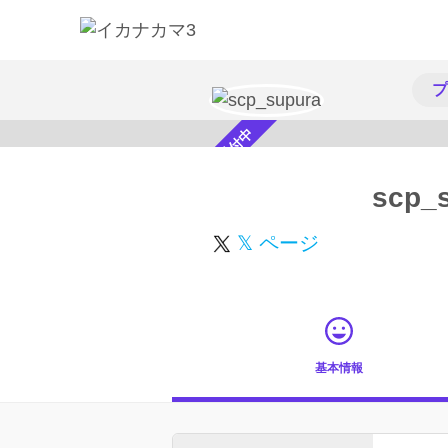
プ
スカウト受付中
scp_
𝕏 ページ
基本情報