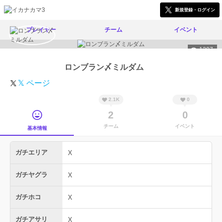
新規登録・ログイン
プレイヤー
チーム
イベント
1207
ロンブラン〆ミルダム
𝕏 ページ
2.1K
0
2
0
チーム
イベント
基本情報
ガチエリア
X
ガチヤグラ
X
ガチホコ
X
ガチアサリ
X