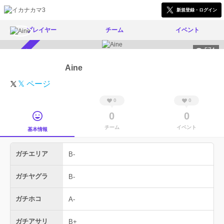
新規登録・ログイン
プレイヤー
チーム
イベント
574
スカウト受付中
Aine
𝕏 ページ
0
0
0
0
チーム
イベント
基本情報
ガチエリア
B-
ガチヤグラ
B-
ガチホコ
A-
ガチアサリ
B+