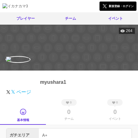
新規登録・ログイン
プレイヤー
チーム
イベント
264
myushara1
𝕏 ページ
0
0
0
0
チーム
イベント
基本情報
ガチエリア
A+