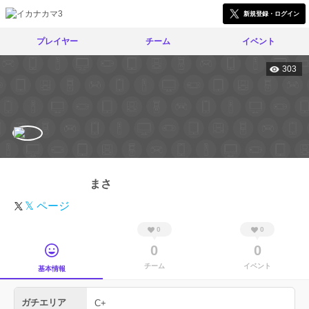
新規登録・ログイン
プレイヤー
チーム
イベント
303
まさ
𝕏 ページ
0
0
0
0
チーム
イベント
基本情報
ガチエリア
C+