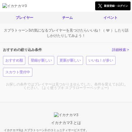
新規登録・ログイン
プレイヤー
チーム
イベント
スプラトゥーン3の気になるプレイヤーを見つけたらいいね！（
）したり話
しかけたりしてみよう！
おすすめの絞り込み条件
詳細検索 >
おすすめ順
登録が新しい
更新が新しい
いいね！が多い
スカウト受付中
お探しの条件ではプレイヤーは見つかりませんでした。条件を変えてお試し
ください。 (よく使うブキ:スプラローラーベッチュー)
イカナカマ3 とは
イカナカマ3は スプラトゥーン3 のコミュニティサービスです。