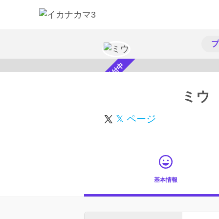
プ
スカウト受付中
ミウ
𝕏 ページ
基本情報