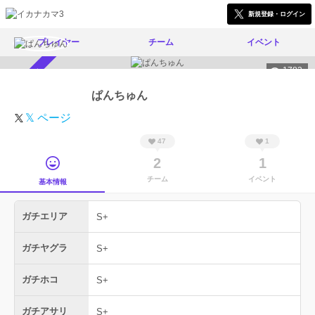
新規登録・ログイン
プレイヤー
チーム
イベント
1783
スカウト受付中
ぱんちゅん
𝕏 ページ
47
1
2
1
チーム
イベント
基本情報
ガチエリア
S+
ガチヤグラ
S+
ガチホコ
S+
ガチアサリ
S+