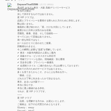
DepauwThad53586
1月17日 18時8分
星 VIP クラブ｜東京・大阪 高級デリバリーサービス
本当の上質は、
決して誇示するものではありません。
星 VIP クラブは、
品質とプライバシーを重視する限られた方のために存在します。
数は追いません。
徹底的に選び抜かれた「質」だけを大切にしています。
厳選された日本人女性のみを在籍。
雰囲気、教養、容姿、そして信頼性——
すべてにおいて妥協はありません。
画一的な対応ではなく、
お一人おひとりに合わせたご提案。
距離感をわきまえ、
今この瞬間に必要な“温度”を理解しています。
✔ 東京・大阪市内限定の上質なご案内
✔ 高級ホテル・ビジネスホテル対応可
✔ 明確でクリーンな流れ、現地確認・安心重視
✔ 完全非公開・プライバシー最優先
✔ 会員制スタイル（ご縁の合わない方はお断りしております）
初めての方のためのサービスではありません。
多くを見てきたからこそ、さらに上を求める方へ。
「価値」とは、
どれだけ丁寧に向き合ったかで決まるもの。
東京、あるいは大阪で——
本当に安心でき、
本当に選ぶ価値のある存在。
それが、星 VIP クラブです。
——
星 VIP クラブ
「品質」を理解する方のみ、お迎えいたします。
ご連絡は、以下の公式窓口のみとなります。
GLeezy： wwyy
Discord： jpkai7