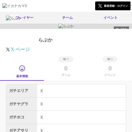
新規登録・ログイン
プレイヤー
チーム
イベント
303
らぶか
𝕏 ページ
0
0
0
0
チーム
イベント
基本情報
ガチエリア
X
ガチヤグラ
X
ガチホコ
X
ガチアサリ
X