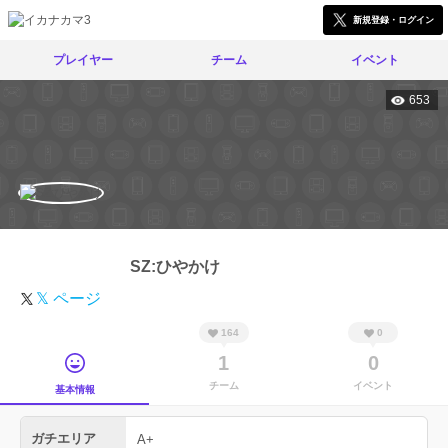
新規登録・ログイン
プレイヤー
チーム
イベント
653
SZ:ひやかけ
𝕏 ページ
164
0
1
0
チーム
イベント
基本情報
ガチエリア
A+