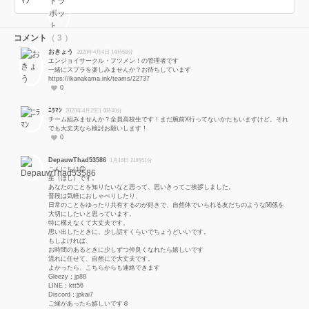
コメント
（ 3 ）
おきょう
2020年4月4日 14時58分
エンジョイサークル・フツメン！の管理者です
一緒にスプラを楽しみませんか？お待ちしています
https://ikanakama.ink/teams/22737
0
ﾆﾗﾏﾝ
2020年4月25日 0時40分
チーム組みませんか？全員高校生です！まだ腕前X行ってないかたもいますけど。それ
でも大丈夫なら検討お願いします！
0
DepauwThad53586
1月16日 21時51分
こんにちは😊
星（ほし）です。
あなたのことを知りたいなと思って、思いきってご挨拶しました。
普段は気軽におしゃべりしたり、
日常のことをゆったり共有するのが好きで、自然体でいられる友だちのような関係を
大切にしたいと思っています。
特に構えなくて大丈夫です。
思い出したときに、少し話すくらいでちょうどいいです。
もしよければ、
お時間のあるときに少しずつ仲良くなれたら嬉しいです
流れに任せて、自然にで大丈夫です。
よかったら、こちらからも連絡できます
Gleezy：jp88
LINE：ktt56
Discord：jpkai7
ご縁があったら嬉しいです☺️