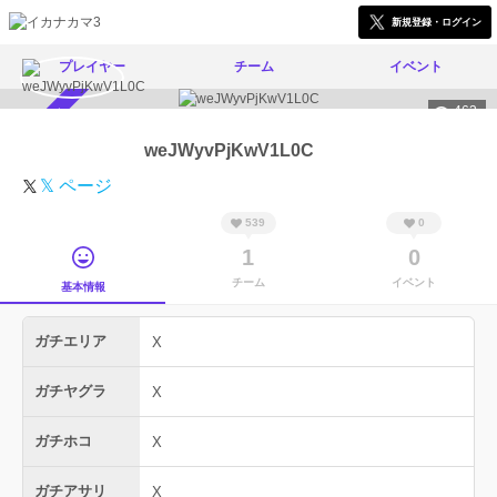
新規登録・ログイン
プレイヤー
チーム
イベント
463
スカウト受付中
weJWyvPjKwV1L0C
𝕏 ページ
539
0
1
0
チーム
イベント
基本情報
ガチエリア
X
ガチヤグラ
X
ガチホコ
X
ガチアサリ
X