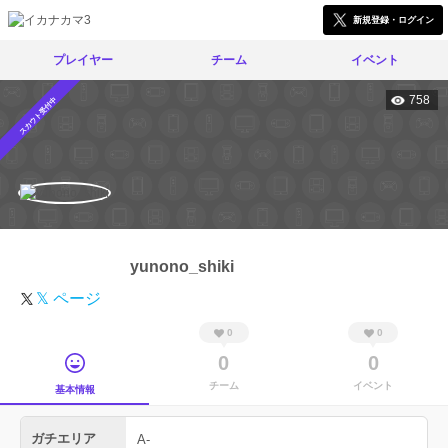
新規登録・ログイン
プレイヤー
チーム
イベント
758
スカウト受付中
yunono_shiki
𝕏 ページ
0
0
0
0
チーム
イベント
基本情報
ガチエリア
A-