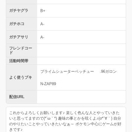
ガチヤグラ
B+
ガチホコ
A-
ガチアサリ
A-
フレンドコー
ド
活動時間帯
プライムシューターベッチュー
.96ガロン
よく使うブキ
N-ZAP89
配信URL
これからよろしくお願いします♪ 楽しく色んな人とやっていきた
いと思ってますので(*´ω｀*) 趣味の事とかを呟くよ♪(σ*´∀｀) 自分
のやりたいことやっていきたいなぁ～ ポケモン中心にゲームが好
きです♪