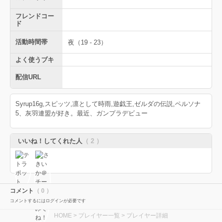
フレンドコー
ド
活動時間帯
夜（19 - 23）
よく使うブキ
配信URL
Syrup16g,スピッツ,凛として時雨,遊戯王,ゼルダの伝説,ペルソナ
5、灰羽連盟が好き。最近、ガンプラデビュー
いいね！してくれた人
（ 2 ）
コメント
（ 0 ）
コメントするにはログインが必要です
HOME
>
プレイヤー一覧
> プレイヤー詳細