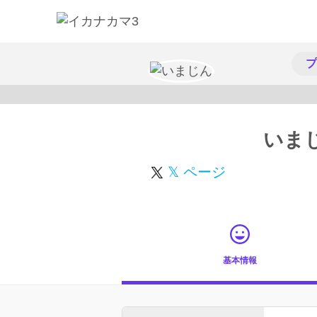
プ
いま
𝕏 ページ
基本情報