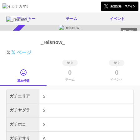
新規登録・ログイン
プレイヤー
チーム
イベント
295
スカウト受付中
_reisnow_
𝕏 ページ
0
0
0
0
チーム
イベント
基本情報
ガチエリア
S
ガチヤグラ
S
ガチホコ
S
ガチアサリ
A