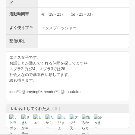
ド
活動時間帯
夜（19 - 23）
深（23 - 03）
よく使うブキ
エクスプロッシャー
配信URL
エクス女子です。
お話しとか遊んでくれる仲間を探してます👀
スプラ2では24、スプラ3では26
社会人なので基本夜活動してます。
絵も描きます。
icon*♡@amying05 header*♡@suuutako
いいね！してくれた人
（ 8 ）