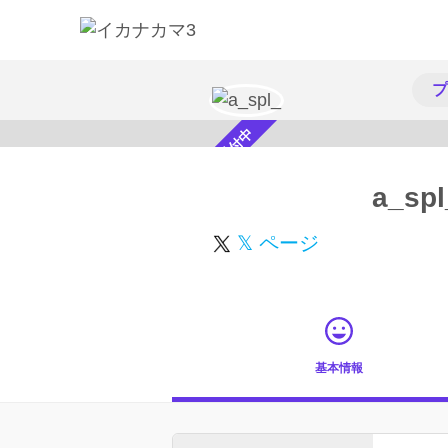
プ
スカウト受付中
a_spl
𝕏 ページ
基本情報