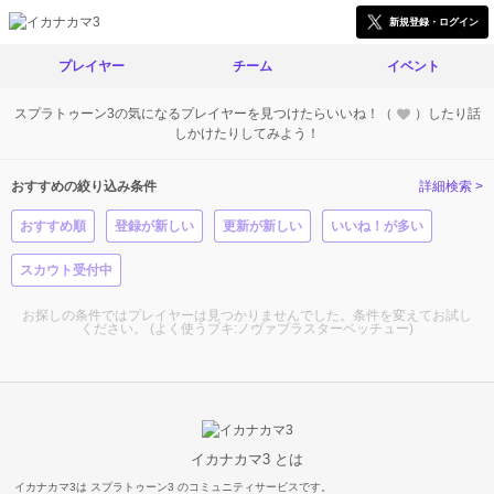
新規登録・ログイン
プレイヤー
チーム
イベント
スプラトゥーン3の気になるプレイヤーを見つけたらいいね！（
）したり話
しかけたりしてみよう！
おすすめの絞り込み条件
詳細検索 >
おすすめ順
登録が新しい
更新が新しい
いいね！が多い
スカウト受付中
お探しの条件ではプレイヤーは見つかりませんでした。条件を変えてお試し
ください。 (よく使うブキ:ノヴァブラスターベッチュー)
イカナカマ3 とは
イカナカマ3は スプラトゥーン3 のコミュニティサービスです。