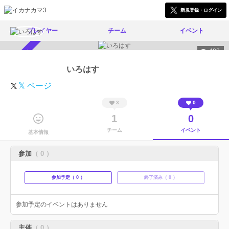
新規登録・ログイン
プレイヤー
チーム
イベント
498
スカウト受付中
いろはす
𝕏 ページ
3
0
1
0
チーム
イベント
基本情報
参加
（ 0 ）
参加予定（ 0 ）
終了済み（ 0 ）
参加予定のイベントはありません
主催
（ 0 ）