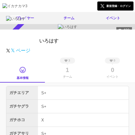
新規登録・ログイン
プレイヤー
チーム
イベント
499
スカウト受付中
いろはす
𝕏 ページ
3
0
1
0
チーム
イベント
基本情報
ガチエリア
S+
ガチヤグラ
S+
ガチホコ
X
ガチアサリ
S+