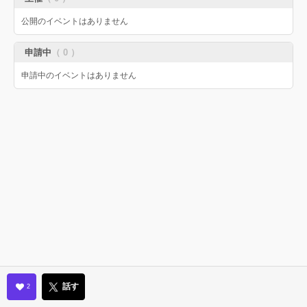
公開のイベントはありません
申請中
（ 0 ）
申請中のイベントはありません
話す
2