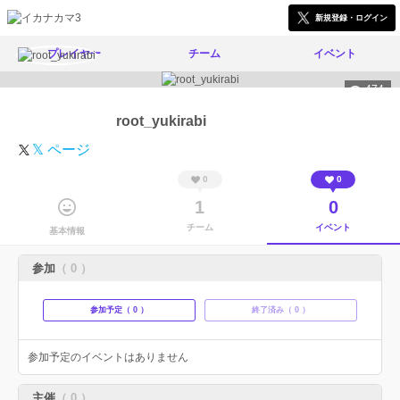
新規登録・ログイン
プレイヤー
チーム
イベント
474
root_yukirabi
𝕏 ページ
0
0
1
0
チーム
イベント
基本情報
参加
（ 0 ）
参加予定（ 0 ）
終了済み（ 0 ）
参加予定のイベントはありません
主催
（ 0 ）