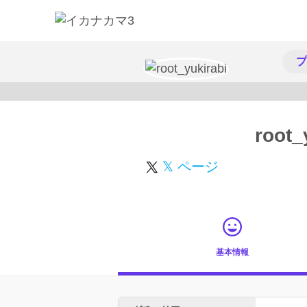
プ
root_
𝕏 ページ
基本情報