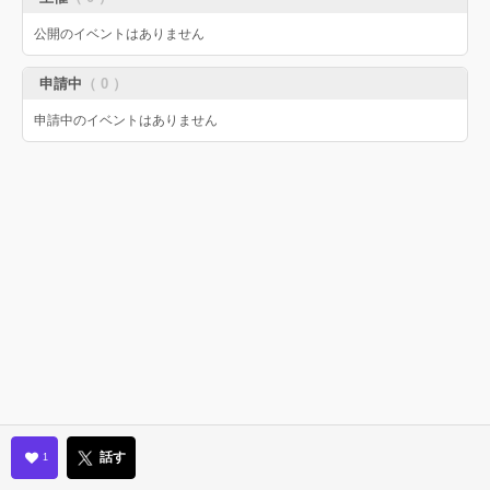
公開のイベントはありません
申請中
（ 0 ）
申請中のイベントはありません
話す
1