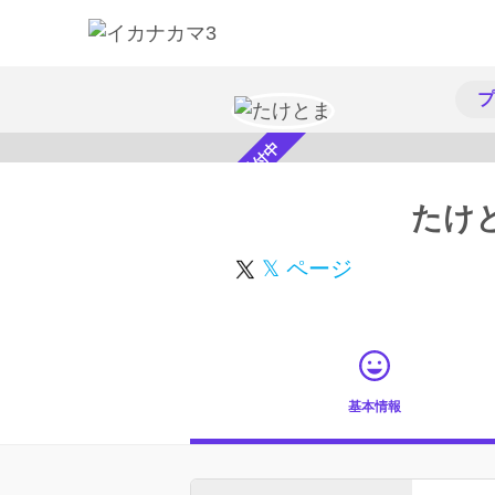
プ
スカウト受付中
たけ
𝕏 ページ
基本情報