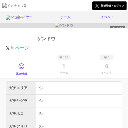
新規登録・ログイン
プレイヤー
チーム
イベント
577
ゲンドウ
𝕏 ページ
123
0
1
0
チーム
イベント
基本情報
ガチエリア
S+
ガチヤグラ
S+
ガチホコ
S+
ガチアサリ
S+