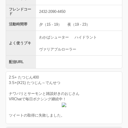
フレンドコー
2432-2090-4450
ド
活動時間帯
夕（15 - 19）
夜（19 - 23）
わかばシューター
ハイドラント
よく使うブキ
ヴァリアブルローラー
配信URL
2:S+ たつじん400
3:S+(X21) たつじん～でんせつ
ナワバリとサーモンと雑談好きのおじさん
VRChatで毎日ボクシング継続中！
ツイートの取得に失敗しました。