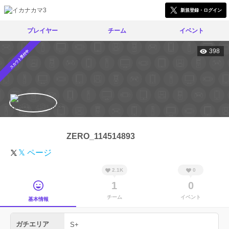
新規登録・ログイン
プレイヤー
チーム
イベント
398
スカウト受付中
ZERO_114514893
𝕏 ページ
2.1K
0
1
0
チーム
イベント
基本情報
ガチエリア
S+