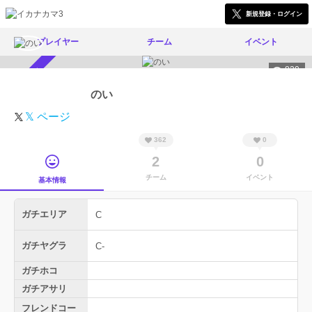
新規登録・ログイン
プレイヤー
チーム
イベント
820
スカウト受付中
のい
𝕏 ページ
362
0
2
0
チーム
イベント
基本情報
ガチエリア
C
ガチヤグラ
C-
ガチホコ
ガチアサリ
フレンドコー