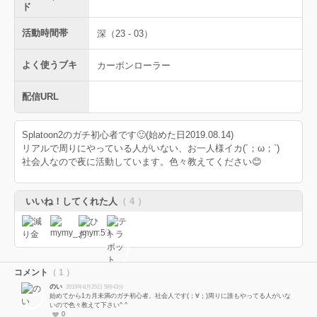
ド
活動時間帯
深（23 - 03）
よく使うブキ
カーボンローラー
配信URL
Splatoon2のガチ初心者です🙂(始めた日2019.08.14)
リアルで周りにやっている人がいない、お一人様イカ(´；ω；`)
社会人なので夜に活動しています。色々教えてください😊
いいね！してくれた人
（ 4 ）
コメント
（ 1 ）
のい
2019年8月25日 5時43分
始めてから1カ月未満のガチ初心者。社会人です(；∀；)周りに誰もやってる人がいな
いので色々教えて下さい^ ^
0