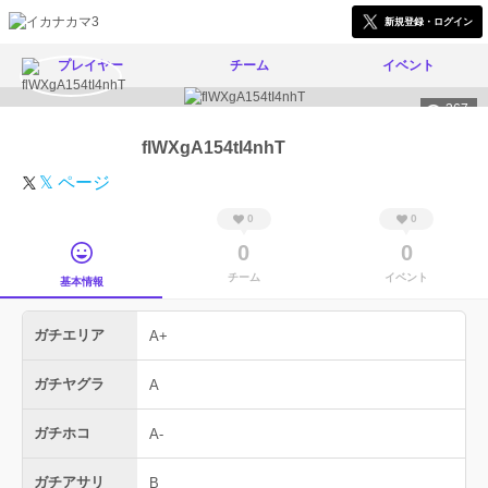
新規登録・ログイン
プレイヤー
チーム
イベント
367
flWXgA154tI4nhT
𝕏 ページ
0
0
0
0
チーム
イベント
基本情報
ガチエリア
A+
ガチヤグラ
A
ガチホコ
A-
ガチアサリ
B