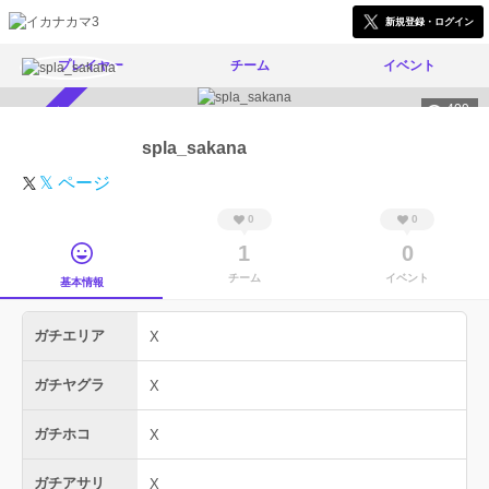
新規登録・ログイン
プレイヤー
チーム
イベント
409
スカウト受付中
spla_sakana
𝕏 ページ
0
0
1
0
チーム
イベント
基本情報
ガチエリア
X
ガチヤグラ
X
ガチホコ
X
ガチアサリ
X