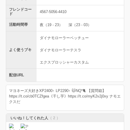
フレンドコー
4567-5056-4410
ド
活動時間帯
夜（19 - 23）
深（23 - 03）
ダイナモローラーベッチュー
よく使うブキ
ダイナモローラーテスラ
エクスプロッシャーカスタム
配信URL
マヨネーズ大好きXP2400↑ LP2290↑ 🐱NQ*🐈 【質問箱】
https://t.co/cb0TCZfgea《干し芋》https://t.co/myK2v2j0xy ナモエ
クスだ
いいね！してくれた人
（ 2 ）