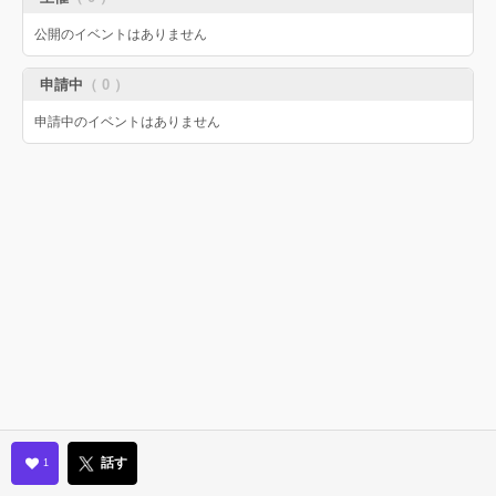
公開のイベントはありません
申請中
（ 0 ）
申請中のイベントはありません
話す
1