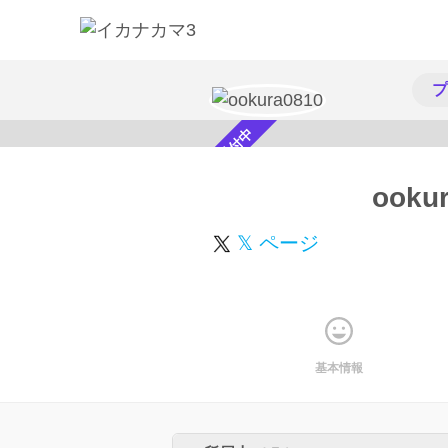
プ
スカウト受付中
ooku
𝕏 ページ
基本情報