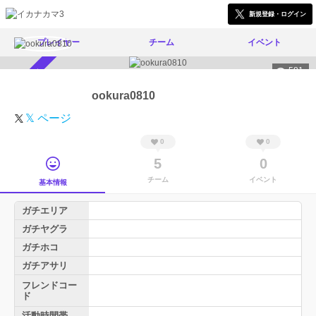
新規登録・ログイン
プレイヤー
チーム
イベント
581
スカウト受付中
ookura0810
𝕏 ページ
0
0
5
0
チーム
イベント
基本情報
ガチエリア
ガチヤグラ
ガチホコ
ガチアサリ
フレンドコー
ド
活動時間帯