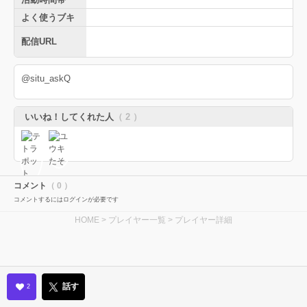
よく使うブキ
配信URL
@situ_askQ
いいね！してくれた人
（ 2 ）
コメント
（ 0 ）
コメントするにはログインが必要です
HOME
>
プレイヤー一覧
> プレイヤー詳細
話す
2