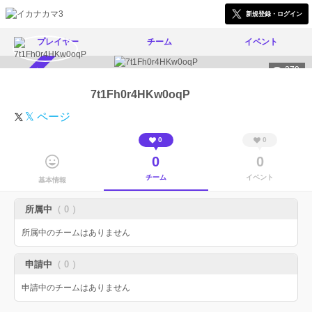
新規登録・ログイン
プレイヤー
チーム
イベント
279
スカウト受付中
7t1Fh0r4HKw0oqP
𝕏 ページ
0
0
0
0
チーム
イベント
基本情報
所属中
（ 0 ）
所属中のチームはありません
申請中
（ 0 ）
申請中のチームはありません