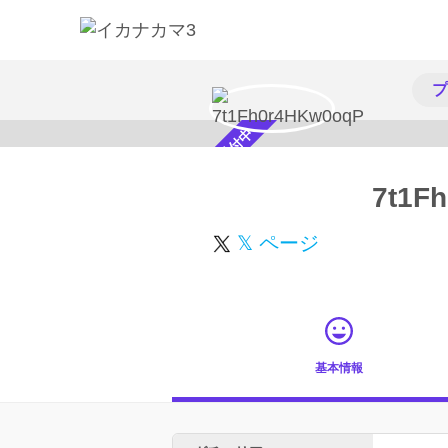
プ
スカウト受付中
7t1F
𝕏 ページ
基本情報