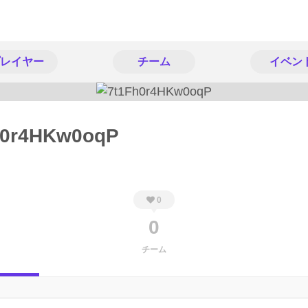
レイヤー
チーム
イベン
h0r4HKw0oqP
0
0
チーム