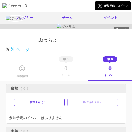
新規登録・ログイン
プレイヤー
チーム
イベント
353
ぷっちょ
𝕏 ページ
0
0
0
0
チーム
イベント
基本情報
参加
（ 0 ）
参加予定（ 0 ）
終了済み（ 0 ）
参加予定のイベントはありません
主催
（ 0 ）