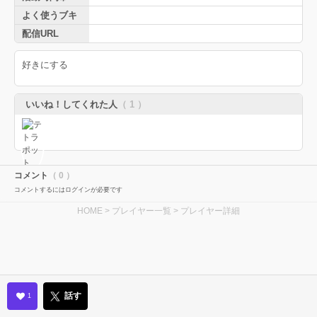
よく使うブキ
配信URL
好きにする
いいね！してくれた人
（ 1 ）
コメント
（ 0 ）
コメントするにはログインが必要です
HOME
>
プレイヤー一覧
> プレイヤー詳細
話す
1