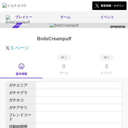
新規登録・ログイン
プレイヤー
チーム
イベント
247
スカウト受付中
BoilsCreampuff
𝕏 ページ
0
0
0
0
チーム
イベント
基本情報
ガチエリア
ガチヤグラ
ガチホコ
ガチアサリ
フレンドコー
ド
活動時間帯