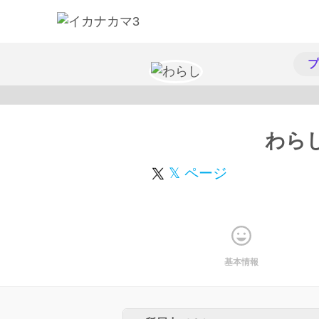
プ
わら
𝕏 ページ
基本情報