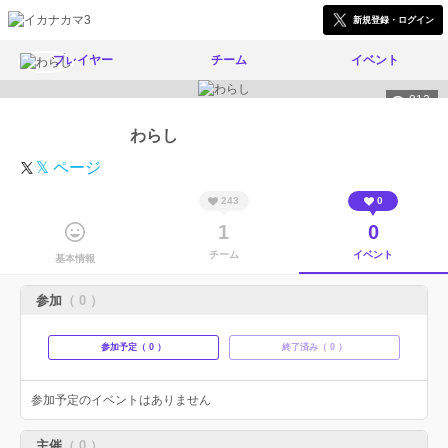
新規登録・ログイン
プレイヤー
チーム
イベント
813
わらし
𝕏 ページ
243
0
1
0
チーム
イベント
基本情報
参加
（ 0 ）
参加予定（ 0 ）
終了済み（ 0 ）
参加予定のイベントはありません
主催
（ 0 ）