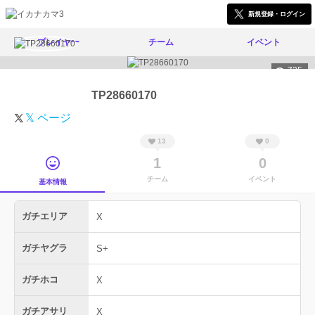
新規登録・ログイン
プレイヤー
チーム
イベント
725
TP28660170
𝕏 ページ
13
0
1
0
チーム
イベント
基本情報
ガチエリア
X
ガチヤグラ
S+
ガチホコ
X
ガチアサリ
X