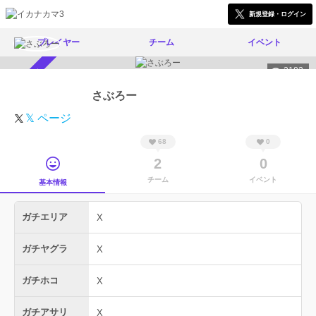
新規登録・ログイン
プレイヤー
チーム
イベント
2182
スカウト受付中
さぶろー
𝕏 ページ
68
0
2
0
チーム
イベント
基本情報
ガチエリア
X
ガチヤグラ
X
ガチホコ
X
ガチアサリ
X