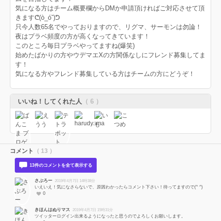
気になる方はチーム概要欄からDMか申請頂ければご対応させて頂
きますᕦ(ò_óˇ)ᕤ
只今人数65名でやっておりますので、リグマ、サーモンは勿論！
夜はプラベ頻度の方が高くなってきています！
このところ毎日プラベやってますね(爆笑)
始めたばかりの方やウデマエXの方関係なしにフレンド募集してま
す！
気になる方やフレンド募集している方はチームの方にどうぞ！
いいね！してくれた人
（ 6 ）
コメント
（ 13 ）
13件のコメントを全て表示する
さぶろー
2019年4月7日 14時38分
いえいえ！気になさらないで、原因わかったらコメント下さい！待ってますので(^ ^)
0
きほんはぬりマス
2019年4月7日 15時31分
ツイッターログイン出来るようになったと思うのでよろしくお願いします。