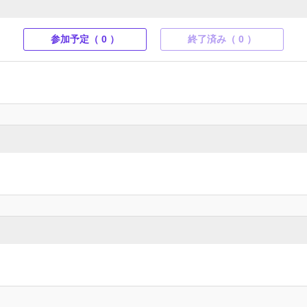
参加予定（ 0 ）
終了済み（ 0 ）