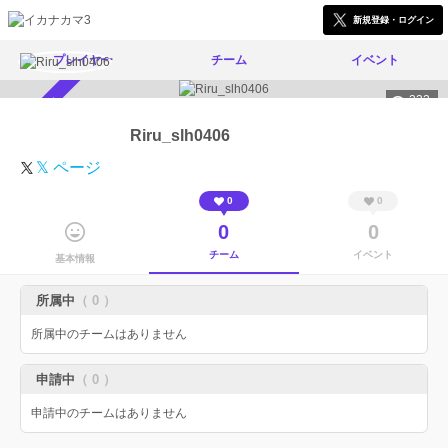
新規登録・ログイン
プレイヤー
チーム
イベント
332
スカウト受付中
Riru_slh0406
𝕏 ページ
0
0
0
0
チーム
イベント
基本情報
所属中
（ 0 ）
所属中のチームはありません
申請中
（ 0 ）
申請中のチームはありません