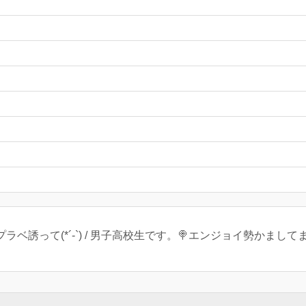
 / プラベ誘って(*´-`) / 男子高校生です。🍭エンジョイ勢かましてます 