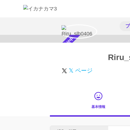
プ
スカウト受付中
Riru_
𝕏 ページ
基本情報