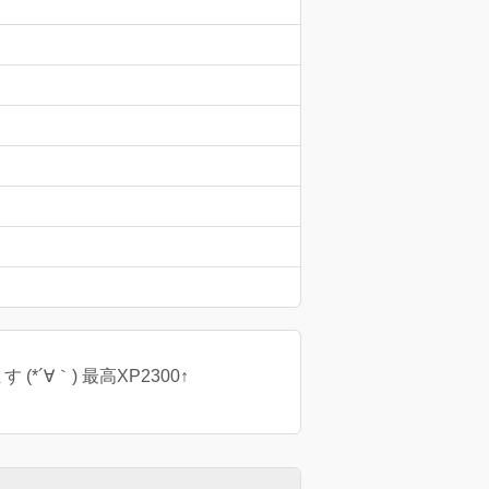
(*´∀｀) 最高XP2300↑